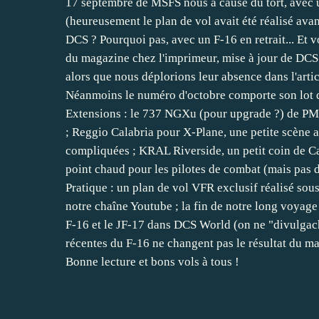
17 septembre de MSFS nous a causé du tort, avec un
(heureusement le plan de vol avait été réalisé avant
DCS ? Pourquoi pas, avec un F-16 en retrait... Et v
du magazine chez l'imprimeur, mise à jour de DC
alors que nous déplorions leur absence dans l'articl
Néanmoins le numéro d'octobre comporte son lot de
Extensions : le 737 NGXu (pour upgrade ?) de PM
; Reggio Calabria pour X-Plane, une petite scène au
compliquées ; KRAL Riverside, un petit coin de Ca
point chaud pour les pilotes de combat (mais pas 
Pratique : un plan de vol VFR exclusif réalisé sou
notre chaîne Youtube ; la fin de notre long voyag
F-16 et le JF-17 dans DCS World (on ne "divulgach
récentes du F-16 ne changent pas le résultat du ma
Bonne lecture et bons vols à tous !