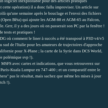
 logiciel inexploitable pour des articles pratiques
 cette opération) il a donc fallu improviser. Un article sur
oilà qu'une semaine après le bouclage et l'envoi des fichiers
S (Open Bêta) qui ajoute les AGM-88 et AGM-65 au Falcon,
e. Grrr, il y a des jours où on passerait son PC par la fenêtre !
 tests et pratiques !
DG où comment le liner à succès a été transposé à P3D v4/v5
 sud de l'Italie pour les amateurs de trajectoires d'approche
lifornie pour X-Plane ; la carte de la Syrie dans DCS World,
de polémique svp !).
s MSFS avec cartes et indications, que vous retrouverez sur
e Paris-Kuala Lumpur en 747-400 ; et un comparatif entre le
era" pas le résultat, mais sachez que même les mises à jour
tch !).