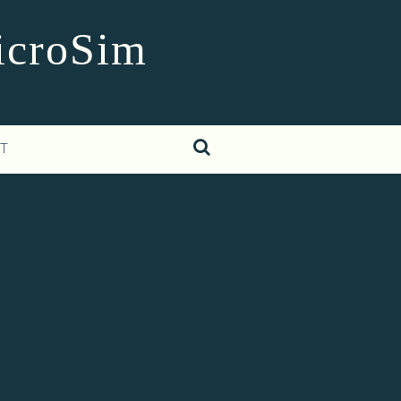
MicroSim
T